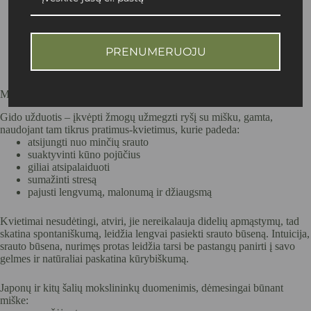
Aprašymas
PRENUMERUOJU
Miško maudynės Pūčkorių pažintiniame take su Mila Monk
Gido užduotis – įkvėpti žmogų užmegzti ryšį su mišku, gamta,
naudojant tam tikrus pratimus-kvietimus, kurie padeda:
atsijungti nuo minčių srauto
suaktyvinti kūno pojūčius
giliai atsipalaiduoti
sumažinti stresą
pajusti lengvumą, malonumą ir džiaugsmą
Kvietimai nesudėtingi, atviri, jie nereikalauja didelių apmąstymų, tad
skatina spontaniškumą, leidžia lengvai pasiekti srauto būseną. Intuicija,
srauto būsena, nurimęs protas leidžia tarsi be pastangų panirti į savo
gelmes ir natūraliai paskatina kūrybiškumą.
Japonų ir kitų šalių mokslininkų duomenimis, dėmesingai būnant
miške: