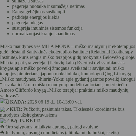
sumažėja stresas
pagerėja nuotaika ir sumažėja nerimas
išauga gebėjimas susikaupti
padidėja energijos kiekis
pagerėja miegas
sustiprėja imuninės sistemos funkcija
normalizuojasi kraujo spaudimas
Miško maudynes ves MILA MONK – miško maudynių ir ekoterapijos
gidė, dėstanti Santykinės ekoterapijos isntitute (Relational Ecotherapy
Institute), kuris rengia miško terapijos gidų mokymus Belovežo girioje.
Mila taip pat yra vertėja, į lietuvių kalbą išvertusi dvi svarbiausias
knygas apie miško poveikį žmogaus sveikatai ir savijautai: miško
terapijos pionieriaus, japonų mokslininko, imunologo Qing Li knygą
„Miško maudynės. Shinrin-Yoku: apie gydantį gamtos poveikį žmogui
“ ir vakarietiškojo miško maudynių modelio autoriaus, amerikiečio
Amoso Cliffordo knygą „Miško terapija: praktinis miško maudynių
vadovas”.
KADA:
2025 06 15 d., 10-13:00 val.
KUR:
Pūčkorių pažintinis takas. Tikslesnės koordinatės bus
nurodytos užsiregistravusiems.
KĄ TURĖTI?
☘︎
Oro sąlygoms pritaikyta apranga, patogi avalynė
☘︎
Jei lynotų, apsauga nuo lietaus (atitinkami drabužiai, skėtis)