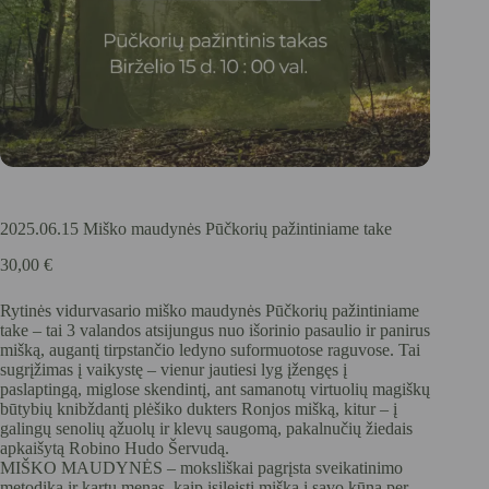
2025.06.15 Miško maudynės Pūčkorių pažintiniame take
30,00
€
Rytinės vidurvasario miško maudynės Pūčkorių pažintiniame
take – tai 3 valandos atsijungus nuo išorinio pasaulio ir panirus
mišką, augantį tirpstančio ledyno suformuotose raguvose. Tai
sugrįžimas į vaikystę – vienur jautiesi lyg įžengęs į
paslaptingą, miglose skendintį, ant samanotų virtuolių magiškų
būtybių knibždantį plėšiko dukters Ronjos mišką, kitur – į
galingų senolių ąžuolų ir klevų saugomą, pakalnučių žiedais
apkaišytą Robino Hudo Šervudą.
MIŠKO MAUDYNĖS – moksliškai pagrįsta sveikatinimo
metodika ir kartu menas, kaip įsileisti mišką į savo kūną per