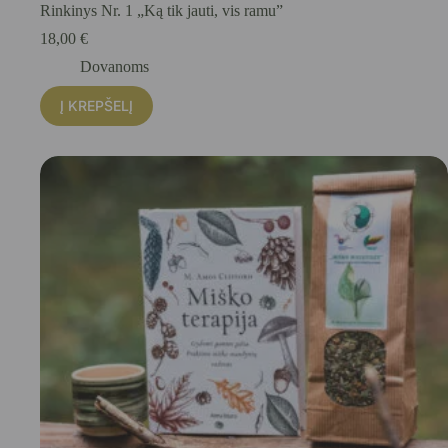
Rinkinys Nr. 1 „Ką tik jauti, vis ramu”
18,00
€
Dovanoms
Į KREPŠELĮ