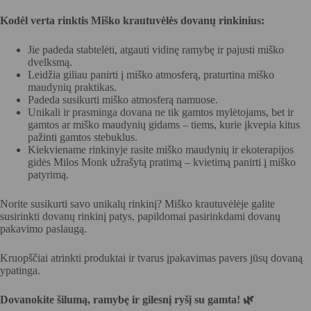
Kodėl verta rinktis Miško krautuvėlės dovanų rinkinius:
Jie padeda stabtelėti, atgauti vidinę ramybę ir pajusti miško
dvelksmą.
Leidžia giliau panirti į miško atmosferą, praturtina miško
maudynių praktikas.
Padeda susikurti miško atmosferą namuose.
Unikali ir prasminga dovana ne tik gamtos mylėtojams, bet ir
gamtos ar miško maudynių gidams – tiems, kurie įkvepia kitus
pažinti gamtos stebuklus.
Kiekviename rinkinyje rasite miško maudynių ir ekoterapijos
gidės Milos Monk užrašytą pratimą – kvietimą panirti į miško
patyrimą.
Norite susikurti savo unikalų rinkinį? Miško krautuvėlėje galite
susirinkti dovanų rinkinį patys, papildomai pasirinkdami dovanų
pakavimo paslaugą.
Kruopščiai atrinkti produktai ir tvarus įpakavimas pavers jūsų dovaną
ypatinga.
Dovanokite šilumą, ramybę ir gilesnį ryšį su gamta! 🌿