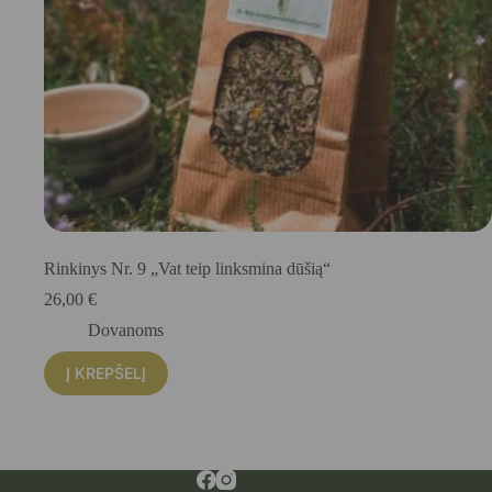
Rinkinys Nr. 9 „Vat teip linksmina dūšią“
26,00
€
Dovanoms
Į KREPŠELĮ