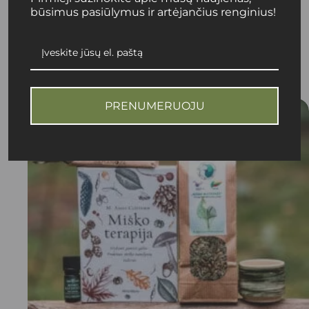
būsimus pasiūlymus ir artėjančius renginius!
40,00
€
Dovanoms
Į KREPŠELĮ
PRENUMERUOJU