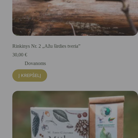
Rinkinys Nr. 2 „Ažu širdies tveria”
30,00
€
Dovanoms
Į KREPŠELĮ