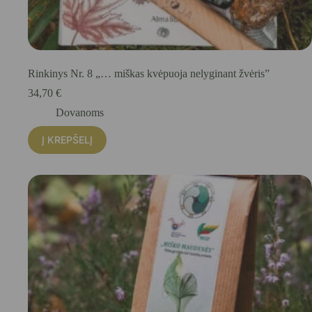
Rinkinys Nr. 8 „… miškas kvėpuoja nelyginant žvėris”
34,70
€
Dovanoms
Į KREPŠELĮ