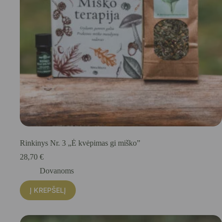
Rinkinys Nr. 3 „Ė kvėpimas gi miško”
28,70
€
Dovanoms
Į KREPŠELĮ