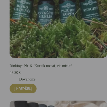
Rinkinys Nr. 6 „Kur tik uostai, vis miela“
47,30
€
Dovanoms
Į KREPŠELĮ