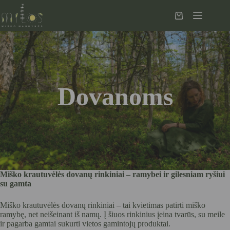
Skip
to
Krepšelis
content
Dovanoms
Miško krautuvėlės dovanų rinkiniai – ramybei ir gilesniam ryšiui
su gamta
Miško krautuvėlės dovanų rinkiniai – tai kvietimas patirti miško
ramybę, net neišeinant iš namų. Į šiuos rinkinius įeina tvarūs, su meile
ir pagarba gamtai sukurti vietos gamintojų produktai.