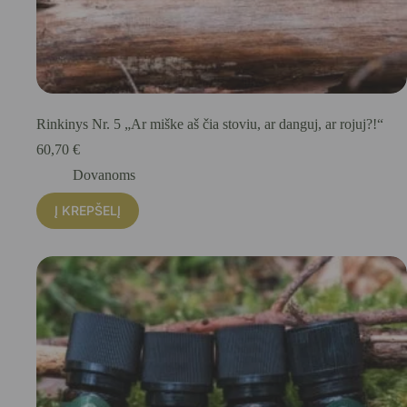
Rinkinys Nr. 5 „Ar miške aš čia stoviu, ar danguj, ar rojuj?!“
60,70
€
Dovanoms
Į KREPŠELĮ