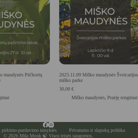
o maudynės Pūčkorių
2025.11.09 Miško maudynės Šveicarijos
e
miško parke
30,00
€
iniai
Miško maudynės
,
Praėję renginiai
 pirkimo-pardavimo taisyklės
Privatumo ir slapukų politika
© 2026 Mila Monk 🍃 Visos teisės saugomos.