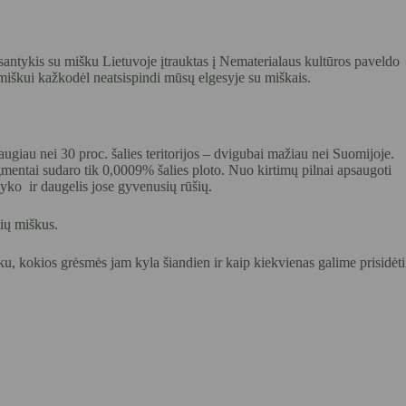
antykis su mišku Lietuvoje įtrauktas į Nematerialaus kultūros paveldo
lė miškui kažkodėl neatsispindi mūsų elgesyje su miškais.
augiau nei 30 proc. šalies teritorijos – dvigubai mažiau nei Suomijoje.
entai sudaro tik 0,0009% šalies ploto. Nuo kirtimų pilnai apsaugoti
nyko ir daugelis jose gyvenusių rūšių.
ių miškus.
ku, kokios grėsmės jam kyla šiandien ir kaip kiekvienas galime prisidėti