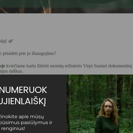
iją! 🌿
prisidėti prie jo išsaugojimo?
oje
kviečiame kartu žiūrėti suomių režisierės Virpi Suutari dokumentinį
mijos miškus.
Garantuotas saugus atsiskaitymas
ENUMERUOK
JIENLAIŠKĮ
užinokite apie mūsų
 būsimus pasiūlymus ir
 renginius!