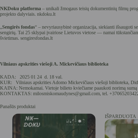
NKDoku platforma
–
unikali žmogaus teisių dokumentinių filmų prog
projekto dalyviais.
nkdoku.lt
„
Sengirės fondas
“ – nevyriausybinė organizacija, siekianti išsaugoti
sengirių. Tai 25 sklypai įvairiose Lietuvos vietose — namai tūkstanč
švietimas.
sengiresfondas.lt
Vilniaus apskrities viešoji A. Mickevičiaus biblioteka
KADA: 2025 01 24 d. 18 val.
KUR: Vilniaus apskrities Adomo Mickevičiaus viešoji biblioteka, Didžio
KAINA: Nemokamai. Vietoje bilieto kviečiame paaukoti norimą sumą 
KONTAKTAS: milosmiskomaudynes@gmail.com, tel. +3706520342
Panašūs produktai
IŠPARDUOTA