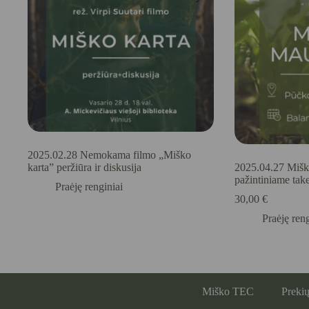
2025.02.28 Nemokama filmo „Miško
karta” peržiūra ir diskusija
2025.04.27 Mišk
pažintiniame tak
Praėję renginiai
30,00
€
Praėję reng
Miško TEC
Prekių