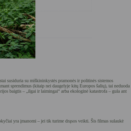
tai susiduria su miškininkystės pramonės ir politinės sistemos
iimant sprendimus (kitaip nei daugelyje kitų Europos šalių), tai neduoda
rijos baigtis – „ilgai ir laimingai“ arba ekologinė katastrofa – gula ant
okyčiai yra įmanomi – jei tik turime drąsos veikti. Šis filmas sulaukė