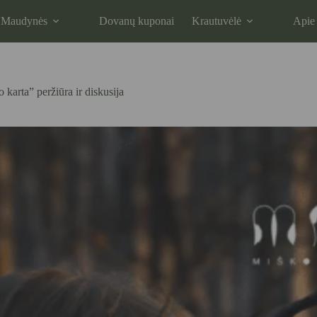
 Maudynės
Dovanų kuponai
Krautuvėlė
Apie
arta” peržiūra ir diskusija