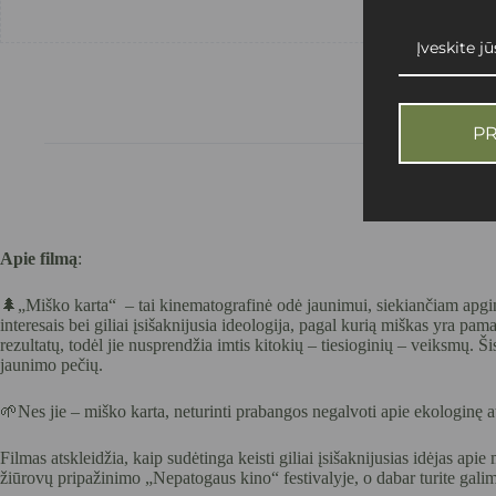
P
Apie filmą
:
🌲„Miško karta“
– tai kinematografinė odė jaunimui, siekiančiam apgin
interesais bei giliai įsišaknijusia ideologija, pagal kurią miškas yra 
rezultatų, todėl jie nusprendžia imtis kitokių – tiesioginių – veiksmų. Ši
jaunimo pečių.
🌱Nes jie – miško karta, neturinti prabangos negalvoti apie ekologinę at
Filmas atskleidžia, kaip sudėtinga keisti giliai įsišaknijusias idėjas ap
žiūrovų pripažinimo „Nepatogaus kino“ festivalyje, o dabar turite galim