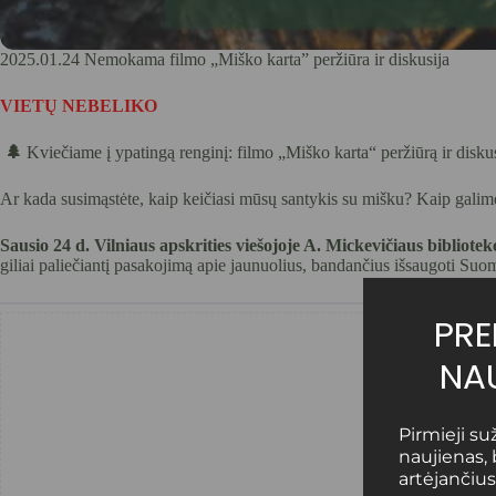
2025.01.24 Nemokama filmo „Miško karta” peržiūra ir diskusija
VIETŲ NEBELIKO
🌲
Kviečiame į ypatingą renginį: filmo „Miško karta“ peržiūrą ir diskus
Ar kada susimąstėte, kaip keičiasi mūsų santykis su mišku? Kaip galime 
Sausio 24 d. Vilniaus apskrities viešojoje A. Mickevičiaus bibliotek
giliai paliečiantį pasakojimą apie jaunuolius, bandančius išsaugoti Suo
PR
NAU
Pirmieji s
naujienas,
artėjančius