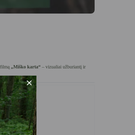
 filmą
„Miško karta“
– vizualiai užburiantį ir