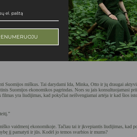
RENUMERUOJU
Aprašymas
ti Suomijos miškus. Tai darydami Ida, Minka, Otto ir jų draugai aktyvis
pamatinis Suomijos ekonomikos pagrindas. Nors su jais konsultuojamasi pr
s filmas yra liudijimas, kad pokyčiai neišvengiamai artėja ir kad šios isto
eitį.”
ie miško vaidmenį ekonomikoje. Tačiau tai ir įkvepiantis liudijimas, kad p
ybę jį pamatyti ir jūs. Kodėl jo temos svarbios ir mums?