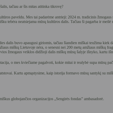
s, tačiau ar šis mitas atitinka tikrovę?
tūros paveldu. Mes tai padarėme antrieji: 2024 m. tradicinis žmogaus s
su mišku tebėra neatsiejama mūsų kultūros dalis. Tačiau ši pagarba ir mei
alies dalis buvo apaugusi giriomis, tačiau šiandien miškai teužima kiek d
žiaus miškų Lietuvoje nėra, o senesni nei 200 metų amžiaus miškų fragm
yvios žmogaus veiklos didžioji dalis miškų mūsų šalyje išnyko, kartu iš
cija, o mes kviečiame pagalvoti, kokie mitai ir realybė supa mūsų pač
“ atstovai. Kartu apmąstysime, kaip istorija formavo mūsų santykį su miš
 miškus globojančios organizacijos „Sengirės fondas” ambasadorė.