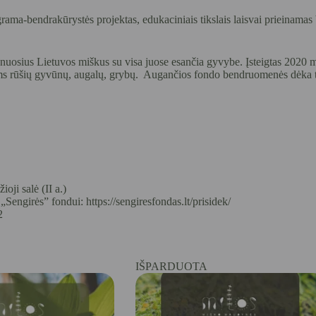
rama-bendrakūrystės projektas, edukaciniais tikslais laisvai prieina
 senuosius Lietuvos miškus su visa juose esančia gyvybe. Įsteigtas 2020
iams rūšių gyvūnų, augalų, grybų. Augančios fondo bendruomenės dėka 
ji salė (II a.)
„Sengirės” fondui:
https://sengiresfondas.lt/prisidek/
2
IŠPARDUOTA