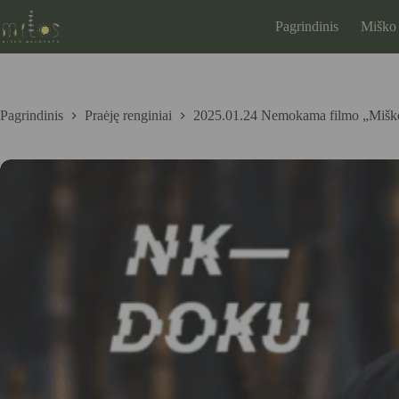
Skip
2025.01.24 Nemokama filmo „Miško karta” peržiūra ir diskusija
to
Pagrindinis
Miško
content
Pagrindinis
Praėję renginiai
2025.01.24 Nemokama filmo „Miško k