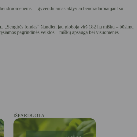
mas bendruomenėms – įgyvendinamas aktyviai bendradarbiaujant su
 m., „Sengirės fondas“ šiandien jau globoja virš 182 ha miškų – būsimų
tęsiamos pagrindinės veiklos – miškų apsauga bei visuomenės
IŠPARDUOTA