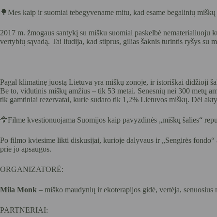
🌳Mes kaip ir suomiai tebegyvename mitu, kad esame begalinių miškų šali
2017 m. žmogaus santykį su mišku suomiai paskelbė nematerialiuoju kul
vertybių sąvadą. Tai liudija, kad stiprus, gilias šaknis turintis ryšys 
Pagal klimatinę juostą Lietuva yra miškų zonoje, ir istoriškai didžioji š
Be to, vidutinis miškų amžius
–
tik 53 metai. Senesnių nei 300 metų am
tik gamtiniai rezervatai, kurie sudaro tik 1,2% Lietuvos miškų. Dėl akt
🦅Filme kvestionuojama Suomijos kaip pavyzdinės „miškų šalies“ reputa
Po filmo kviesime likti diskusijai, kurioje dalyvaus ir „Sengirės fondo
prie jo apsaugos.
ORGANIZATORĖ:
Mila Monk
– miško maudynių ir ekoterapijos gidė, vertėja, senuosius
PARTNERIAI: