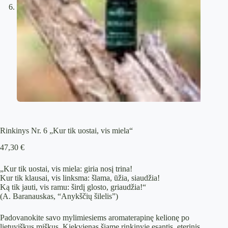
Rinkinys Nr. 6 „Kur tik uostai, vis miela“
47,30
€
„Kur tik uostai, vis miela: giria nosį trina!
Kur tik klausai, vis linksma: šlama, ūžia, siaudžia!
Ką tik jauti, vis ramu: širdį glosto, griaudžia!“
(
A. Baranauskas, “Anykščių šilelis”)
Padovanokite savo mylimiesiems aromaterapinę kelionę po
lietuviškus miškus. Kiekvienas šiame rinkinyje esantis eterinis