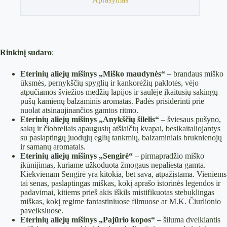
Rinkinį sudaro
:
Eterinių aliejų mišinys „Miško maudynės“
–
brandaus miško
ūksmės, pernykščių spyglių ir kankorėžių paklotės, vėjo
atpučiamos šviežios medžių lapijos ir saulėje įkaitusių sakingų
pušų kamienų balzaminis aromatas.
Padės prisiderinti prie
nuolat atsinaujinančios gamtos ritmo.
Eterinių aliejų mišinys „Anykščių šilelis“
–
šviesaus pušyno,
sakų ir čiobreliais apaugusių atšlaičių kvapai, besikaitaliojantys
su paslaptingų juodųjų eglių tankmių, balzaminiais bruknienojų
ir samanų aromatais.
Eterinių aliejų mišinys „Sengirė“
–
pirmapradžio miško
įkūnijimas, kuriame užkoduota žmogaus nepaliesta gamta.
Kiekvienam Sengirė yra kitokia, bet sava, atpažįstama. Vieniems
tai senas, paslaptingas miškas, kokį aprašo istorinės legendos ir
padavimai, kitiems prieš akis iškils mistifikuotas stebuklingas
miškas, kokį regime fantastiniuose filmuose ar M.K. Čiurlionio
paveiksluose.
Eterinių aliejų mišinys „Pajūrio kopos“
–
šiluma dvelkiantis