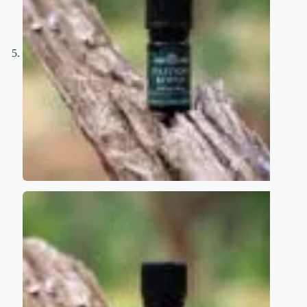
PRENUMERUOK
NAUJIENLAIŠKĮ
Pirmieji sužinokite apie mūsų naujienas, būsimus
pasiūlymus ir artėjančius renginius!
PRENUMERUOJU