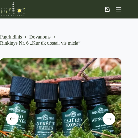
Skip
Rinkinys Nr. 6 „Kur tik uostai, vis miela“
Į KREPŠELĮ
to
47,30
€
Krepšelis
content
Pagrindinis
Dovanoms
Rinkinys Nr. 6 „Kur tik uostai, vis miela“