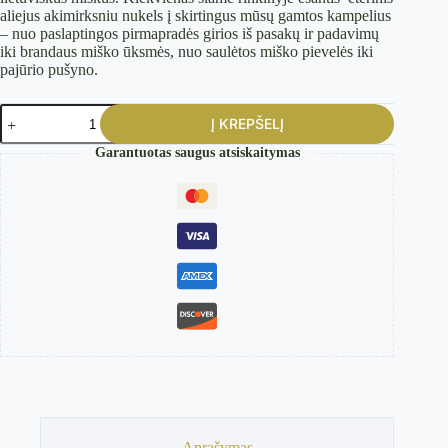
aliejus akimirksniu nukels į skirtingus mūsų gamtos kampelius
– nuo paslaptingos pirmapradės girios iš pasakų ir padavimų
iki brandaus miško ūksmės, nuo saulėtos miško pievelės iki
pajūrio pušyno.
produkto
Į KREPŠELĮ
kiekis:
Rinkinys
Garantuotas saugus atsiskaitymas
Nr.
6
„Kur
tik
uostai,
vis
miela“
Aprašymas