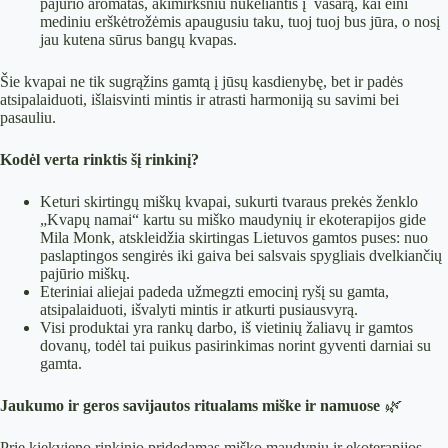
pajūrio aromatas, akimirksniu nukeliantis į vasarą, kai eini
mediniu erškėtrožėmis apaugusiu taku, tuoj tuoj bus jūra, o nosį
jau kutena sūrus bangų kvapas.
Šie kvapai ne tik sugrąžins gamtą į jūsų kasdienybę, bet ir padės
atsipalaiduoti, išlaisvinti mintis ir atrasti harmoniją su savimi bei
pasauliu.
Kodėl verta rinktis šį rinkinį?
Keturi skirtingų miškų kvapai, sukurti tvaraus prekės ženklo
„Kvapų namai“ kartu su miško maudynių ir ekoterapijos gide
Mila Monk, atskleidžia skirtingas Lietuvos gamtos puses: nuo
paslaptingos sengirės iki gaiva bei salsvais spygliais dvelkiančių
pajūrio miškų.
Eteriniai aliejai padeda užmegzti emocinį ryšį su gamta,
atsipalaiduoti, išvalyti mintis ir atkurti pusiausvyrą.
Visi produktai yra rankų darbo, iš vietinių žaliavų ir gamtos
dovanų, todėl tai puikus pasirinkimas norint gyventi darniai su
gamta.
Jaukumo ir geros savijautos ritualams miške ir namuose
🌿
Prie kiekvieno rinkinio pridedamas miško maudynių ir ekoterapijos