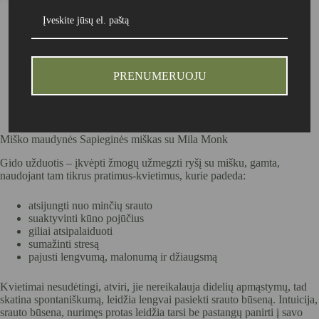
Aprašymas
PRENUMERUOJU
Miško maudynės Sapieginės miškas su Mila Monk
Gido užduotis – įkvėpti žmogų užmegzti ryšį su mišku, gamta,
naudojant tam tikrus pratimus-kvietimus, kurie padeda:
atsijungti nuo minčių srauto
suaktyvinti kūno pojūčius
giliai atsipalaiduoti
sumažinti stresą
pajusti lengvumą, malonumą ir džiaugsmą
Kvietimai nesudėtingi, atviri, jie nereikalauja didelių apmąstymų, tad
skatina spontaniškumą, leidžia lengvai pasiekti srauto būseną. Intuicija,
srauto būsena, nurimęs protas leidžia tarsi be pastangų panirti į savo