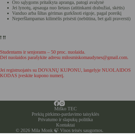
Oro sąlygoms pritaikyta apranga, patogi avalynė
Jei lynotų, apsauga nuo lietaus (atitinkami drabužiai, skėtis)
Vanduo arba šiltas gėrimas gurkšnoti eigoje, pagal poreikį
Neperšlampamas kilimėlis prisėsti (nebūtina, bet gali praversti)
❗️ ❗️❗️
Studentams ir senjorams – 50 proc. nuolaida.
Dėl nuolaidos parašykite adresu milosmiskomaudynes@gmail.com.
Jei registruojatės su DOVANŲ KUPONU, langelyje NUOLAIDOS
KODAS įveskite kupono numerį.
Miško TEC
Prekių pirkimo-pardavimo taisyklės
Privatumo ir slapukų politika
Kontaktai
© 2026 Mila Monk 🍃 Visos teisės saugomos.