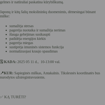
gelmes ir natūraliai paskatina kūrybiškumą.
Japonų ir kitų šalių mokslininkų duomenimis, dėmesingai būnant
miške:
sumažėja stresas
pagerėja nuotaika ir sumažėja nerimas
išauga gebėjimas susikaupti
padidėja energijos kiekis
pagerėja miegas
sustiprėja imuninės sistemos funkcija
normalizuojasi kraujo spaudimas
🗓️ KADA:
2025 05 11 d., 10-13:00 val.
📍KUR:
Sapieginės miškas, Antakalnis. Tikslesnės koordinatės bus
nurodytos užsiregistravusiems.
✅ KĄ TURĖTI?