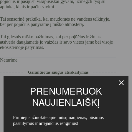
pojūčius ir pasijusti visapusiškai gyvam, užmegzti ryšį su
aplinka, kitais ir pačiu savimi.
Tai sensorinė praktika, kai maudomės ne vandens telkinyje,
bet per pojūčius panyrame į miško atmosferą.
Tai gilesnis miško pažinimas, kai per pojūčius ir žinias
atsiveria daugiamatis jo vaizdas ir savo vietos jame bei visoje
ekosistemoje patyrimas.
Neturime
Garantuotas saugus atsiskaitymas
PRENUMERUOK
NAUJIENLAIŠKĮ
Pirmieji sužinokite apie mūsų naujienas, būsimus
pasiūlymus ir artėjančius renginius!