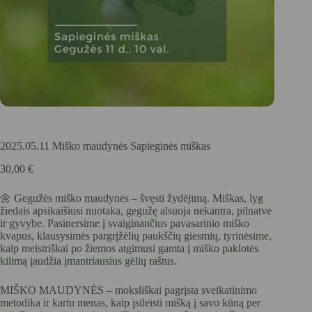
2025.05.11 Miško maudynės Sapieginės miškas
30,00
€
🌼 Gegužės miško maudynės – švęsti žydėjimą. Miškas, lyg
žiedais apsikaišiusi nuotaka, gegužę alsuoja nekantra, pilnatve
ir gyvybe. Pasinersime į svaiginančius pavasarinio miško
kvapus, klausysimės pargrįžėlių paukščių giesmių, tyrinėsime,
kaip meistriškai po žiemos atgimusi gamta į miško paklotės
kilimą įaudžia įmantriausius gėlių raštus.
MIŠKO MAUDYNĖS – moksliškai pagrįsta sveikatinimo
metodika ir kartu menas, kaip įsileisti mišką į savo kūną per