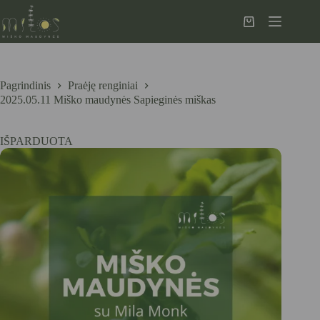
Skip
to
Krepšelis
content
Pagrindinis
Praėję renginiai
2025.05.11 Miško maudynės Sapieginės miškas
IŠPARDUOTA